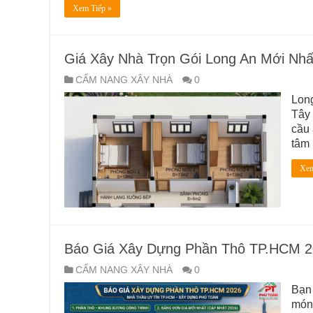
Xem Tiếp »
Giá Xây Nhà Trọn Gói Long An Mới Nhấ
CẨM NANG XÂY NHÀ
0
Long
Tây 
cầu 
tâm 
Xem
Báo Giá Xây Dựng Phần Thô TP.HCM 20
CẨM NANG XÂY NHÀ
0
Bạn 
móng