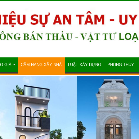
O GIÁ
CẨM NANG XÂY NHÀ
LUẬT XÂY DỰNG
PHONG THỦY