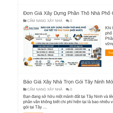
Đơn Giá Xây Dựng Phần Thô Nhà Phố Ch
CẨM NANG XÂY NHÀ
0
Khi 
phố 
Phần
vững
Xem
Báo Giá Xây Nhà Trọn Gói Tây Ninh Mớ
CẨM NANG XÂY NHÀ
0
Bạn đang sở hữu một mảnh đất tại Tây Ninh và lê
phân vân không biết chi phí hiện tại là bao nhiêu 
gói tại Tây …