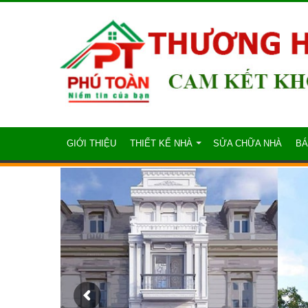
GIỚI THIỆU
THIẾT KẾ NHÀ
SỬA CHỮA NHÀ
BÁ