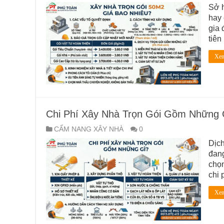
Sở h
hay 
gia 
tiên
Xem
Chi Phí Xây Nhà Trọn Gói Gồm Những G
CẨM NANG XÂY NHÀ
0
Dịch
đang
chọn
chi 
Xem