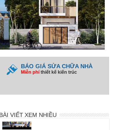
BÁO GIÁ SỬA CHỮA NHÀ
Miễn phí
thiết kế kiến trúc
Các Bước Thi Công Phần Thô Chuẩn Kỹ
Thuật | Xây Dựng Phú Toàn
Xây Nhà Trọn Gói Ninh Thuận: Báo Giá
& Quy Trình | Phú Toàn
BÀI VIẾT XEM NHIỀU
Giá Xây Phần Thô Có Bao Gồm Móng