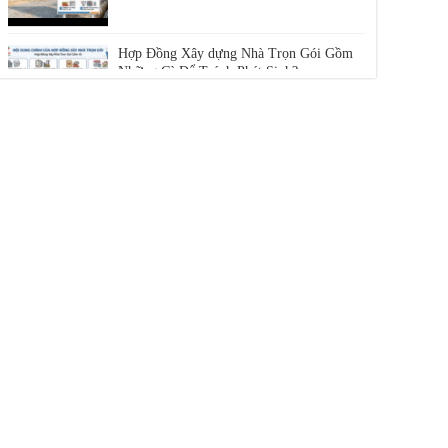
Hợp Đồng Xây dựng Nhà Trọn Gói Gồm
Những Gì Để Tránh Phát Sinh?
Giá Xây Nhà Trọn Gói TPHCM 2026:
Cam Kết Không Phát Sinh | Phú Toàn
Hợp Đồng Thi Công Phần Thô Chuẩn
Pháp Lý Từ A – Z | Phú Toàn
Các Bước Thi Công Phần Thô Chuẩn Kỹ
Thuật | Xây Dựng Phú Toàn
Xây Nhà Trọn Gói Ninh Thuận: Báo Giá
& Quy Trình | Phú Toàn