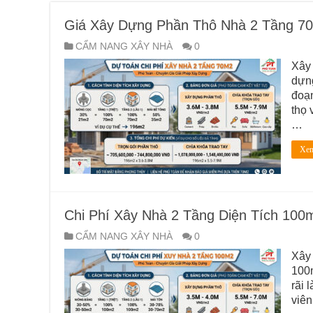
Giá Xây Dựng Phần Thô Nhà 2 Tầng 70
CẨM NANG XÂY NHÀ
0
Xây 
dựng
đoạn
thọ 
…
Xem
Chi Phí Xây Nhà 2 Tầng Diện Tích 100
CẨM NANG XÂY NHÀ
0
Xây 
100m
rãi 
viên