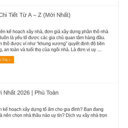
i Tiết Từ A – Z (Mới Nhất)
lên kế hoạch xây nhà, đơn giá xây dựng phần thô nhà
luôn là yếu tố được các gia chủ quan tâm hàng đầu.
 thô được ví như “khung xương” quyết định độ bền
, an toàn và tuổi thọ của ngôi nhà. Là đơn vị uy …
 Tiếp »
i Nhất 2026 | Phú Toàn
n kế hoạch xây dựng tổ ấm cho gia đình? Bạn đang
và nên chọn nhà thầu nào uy tín? Dịch vụ xây nhà trọn