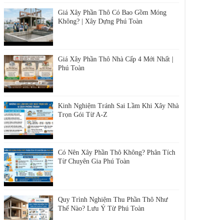
Không? | Xây Dựng Phú Toàn
Giá Xây Phần Thô Nhà Cấp 4 Mới Nhất |
Phú Toàn
Kinh Nghiệm Tránh Sai Lầm Khi Xây Nhà
Trọn Gói Từ A-Z
Có Nên Xây Phần Thô Không? Phân Tích
Từ Chuyên Gia Phú Toàn
Quy Trình Nghiệm Thu Phần Thô Như
Thế Nào? Lưu Ý Từ Phú Toàn