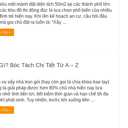
ữu một mảnh đất diện tích 50m2 tại các thành phố lớn
các khu đô thị đông đúc là lựa chọn phổ biến của nhiều
đình trẻ hiện nay. Khi lên kế hoạch an cư, câu hỏi đầu
 mà gia chủ đặt ra luôn là: “Xây …
 Tiếp »
ì? Bóc Tách Chi Tiết Từ A – Z
 vụ xây nhà trọn gói (hay còn gọi là chìa khóa trao tay)
 là giải pháp được hơn 80% chủ nhà hiện nay lựa
 nhờ tính tiện lợi, tiết kiệm thời gian và hạn chế tối đa
phí phát sinh. Tuy nhiên, trước khi xuống tiền …
 Tiếp »