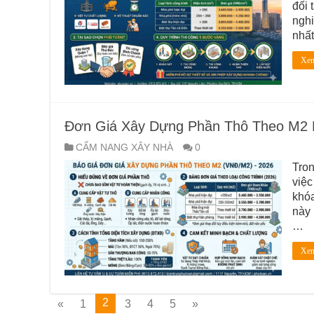
đối 
nghi
nhấ
Xem
Đơn Giá Xây Dựng Phần Thô Theo M2 
CẨM NANG XÂY NHÀ
0
Tron
việc
khóa
này 
…
Xem
2
«
1
3
4
5
»