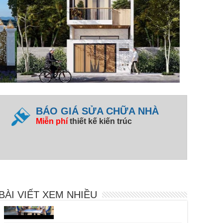
BÁO GIÁ SỬA CHỮA NHÀ
Miễn phí
thiết kế kiến trúc
Các Bước Thi Công Phần Thô Chuẩn Kỹ
Thuật | Xây Dựng Phú Toàn
Xây Nhà Trọn Gói Ninh Thuận: Báo Giá
& Quy Trình | Phú Toàn
BÀI VIẾT XEM NHIỀU
Giá Xây Phần Thô Có Bao Gồm Móng