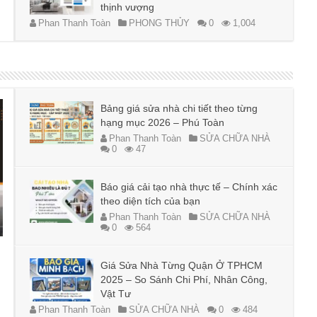
thịnh vượng
Phan Thanh Toàn
PHONG THỦY
0
1,004
Bảng giá sửa nhà chi tiết theo từng
hạng mục 2026 – Phú Toàn
Phan Thanh Toàn
SỬA CHỮA NHÀ
0
47
Báo giá cải tạo nhà thực tế – Chính xác
theo diện tích của bạn
Phan Thanh Toàn
SỬA CHỮA NHÀ
0
564
Giá Sửa Nhà Từng Quận Ở TPHCM
2025 – So Sánh Chi Phí, Nhân Công,
Vật Tư
Phan Thanh Toàn
SỬA CHỮA NHÀ
0
484