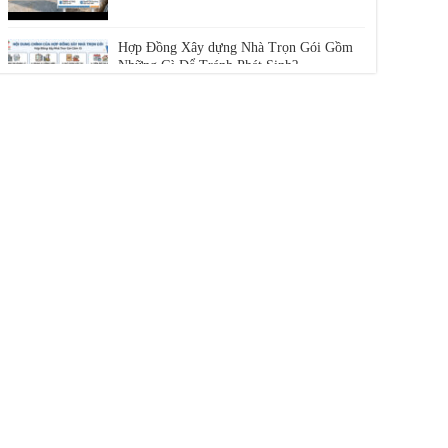
Hợp Đồng Xây dựng Nhà Trọn Gói Gồm
Những Gì Để Tránh Phát Sinh?
Giá Xây Nhà Trọn Gói TPHCM 2026:
Cam Kết Không Phát Sinh | Phú Toàn
Hợp Đồng Thi Công Phần Thô Chuẩn
Pháp Lý Từ A – Z | Phú Toàn
Các Bước Thi Công Phần Thô Chuẩn Kỹ
Thuật | Xây Dựng Phú Toàn
Xây Nhà Trọn Gói Ninh Thuận: Báo Giá
& Quy Trình | Phú Toàn