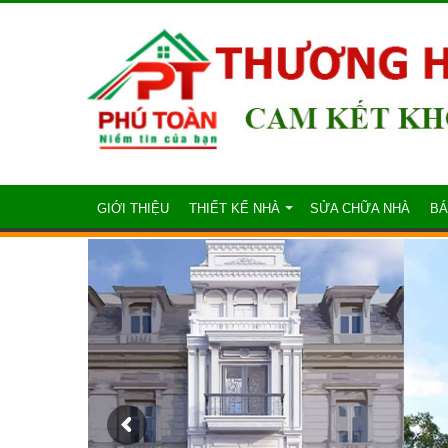
GIỚI THIỆU
THIẾT KẾ NHÀ
SỬA CHỮA NHÀ
BÁ