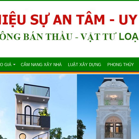
O GIÁ
CẨM NANG XÂY NHÀ
LUẬT XÂY DỰNG
PHONG THỦY