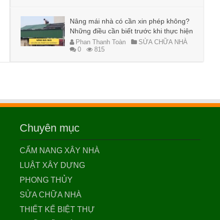
Nâng mái nhà có cần xin phép không?
Những điều cần biết trước khi thực hiện
Phan Thanh Toàn
SỬA CHỮA NHÀ
0
815
Chuyên mục
CẨM NANG XÂY NHÀ
LUẬT XÂY DỰNG
PHONG THỦY
SỬA CHỮA NHÀ
THIẾT KẾ BIỆT THỰ