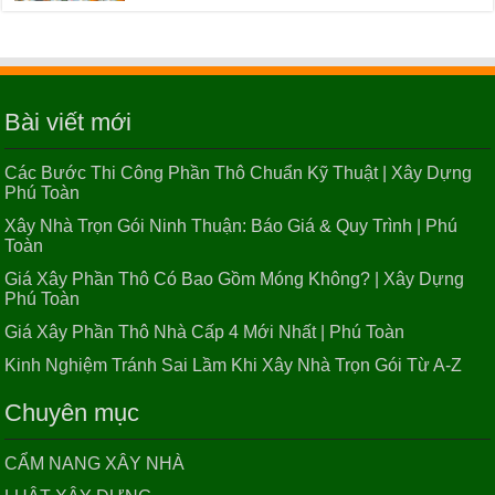
Hợp Đồng Thi Công Phần Thô Chuẩn Pháp Lý Từ A
– Z | Phú Toàn
Bài viết mới
Các Bước Thi Công Phần Thô Chuẩn Kỹ Thuật | Xây
Dựng Phú Toàn
Các Bước Thi Công Phần Thô Chuẩn Kỹ Thuật | Xây Dựng
Phú Toàn
Xây Nhà Trọn Gói Ninh Thuận: Báo Giá & Quy Trình | Phú
Toàn
Xây Nhà Trọn Gói Ninh Thuận: Báo Giá & Quy
Trình | Phú Toàn
Giá Xây Phần Thô Có Bao Gồm Móng Không? | Xây Dựng
Phú Toàn
Giá Xây Phần Thô Nhà Cấp 4 Mới Nhất | Phú Toàn
Giá Xây Phần Thô Có Bao Gồm Móng Không? | Xây
Kinh Nghiệm Tránh Sai Lầm Khi Xây Nhà Trọn Gói Từ A-Z
Dựng Phú Toàn
Chuyên mục
CẨM NANG XÂY NHÀ
Giá Xây Phần Thô Nhà Cấp 4 Mới Nhất | Phú Toàn