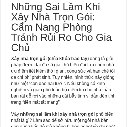
Những Sai Lầm Khi
Xây Nhà Trọn Gói:
Cẩm Nang Phòng
Tránh Rủi Ro Cho Gia
Chủ
Xây nhà trọn gói (chìa khóa trao tay)
đang là giải
pháp được đại đa số gia chủ hiện đại lựa chọn nhờ
ưu điểm tiết kiệm thời gian, công sức và hạn chế tối
đa chi phí phát sinh. Tuy nhiên, hình thức này giống
như một “con dao hai lưỡi”. Nếu không có kinh
nghiệm và giao phó toàn bộ niềm tin cho nhà thầu,
bạn rất dễ rơi vào những cái bẫy tinh vi dẫn đến tình
trạng “tiền mất tật mang”.
Vậy
những sai lầm khi xây nhà trọn gói
phổ biến
nhất là gì? Làm sao để sở hữu một ngôi nhà bền
đẹp đúng tiến độ mà không bị bóp nghẹt về chi phí?