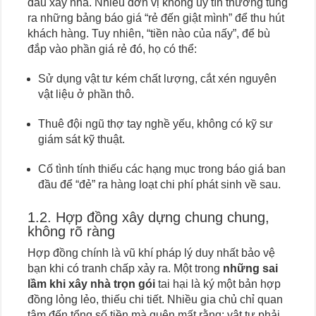
đầu xây nhà. Nhiều đơn vị không uy tín thường tung
ra những bảng báo giá “rẻ đến giật mình” để thu hút
khách hàng. Tuy nhiên, “tiền nào của nấy”, để bù
đắp vào phần giá rẻ đó, họ có thể:
Sử dụng vật tư kém chất lượng, cắt xén nguyên
vật liệu ở phần thô.
Thuê đội ngũ thợ tay nghề yếu, không có kỹ sư
giám sát kỹ thuật.
Cố tình tính thiếu các hạng mục trong báo giá ban
đầu để “đẻ” ra hàng loạt chi phí phát sinh về sau.
1.2. Hợp đồng xây dựng chung chung,
không rõ ràng
Hợp đồng chính là vũ khí pháp lý duy nhất bảo vệ
bạn khi có tranh chấp xảy ra. Một trong
những sai
lầm khi xây nhà trọn gói
tai hại là ký một bản hợp
đồng lỏng lẻo, thiếu chi tiết. Nhiều gia chủ chỉ quan
tâm đến tổng số tiền mà quên mất rằng: vật tư phải