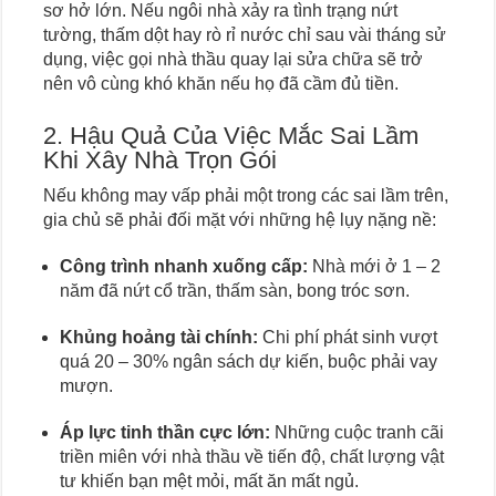
sơ hở lớn. Nếu ngôi nhà xảy ra tình trạng nứt
tường, thấm dột hay rò rỉ nước chỉ sau vài tháng sử
dụng, việc gọi nhà thầu quay lại sửa chữa sẽ trở
nên vô cùng khó khăn nếu họ đã cầm đủ tiền.
2. Hậu Quả Của Việc Mắc Sai Lầm
Khi Xây Nhà Trọn Gói
Nếu không may vấp phải một trong các sai lầm trên,
gia chủ sẽ phải đối mặt với những hệ lụy nặng nề:
Công trình nhanh xuống cấp:
Nhà mới ở 1 – 2
năm đã nứt cổ trần, thấm sàn, bong tróc sơn.
Khủng hoảng tài chính:
Chi phí phát sinh vượt
quá 20 – 30% ngân sách dự kiến, buộc phải vay
mượn.
Áp lực tinh thần cực lớn:
Những cuộc tranh cãi
triền miên với nhà thầu về tiến độ, chất lượng vật
tư khiến bạn mệt mỏi, mất ăn mất ngủ.