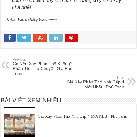
chia sẻ bài viết này đến bạn bè đang có ý định xây
nhà nhé!
Previous
Các Bước Thi Công Phần Thô Chuẩn Kỹ Thuật | Xây Dựng Phú Toàn
Có Nên Xây Phần Thô Không?
Phân Tích Từ Chuyên Gia Phú
Xây Nhà Trọn Gói Ninh Thuận: Báo Giá & Quy Trình | Phú Toàn
Toàn
Next
Giá Xây Phần Thô Nhà Cấp 4
Giá Xây Phần Thô Có Bao Gồm Móng Không? | Xây
Mới Nhất | Phú Toàn
Dựng Phú Toàn
BÀI VIẾT XEM NHIỀU
Giá Xây Phần Thô Nhà Cấp 4 Mới Nhất | Phú Toàn