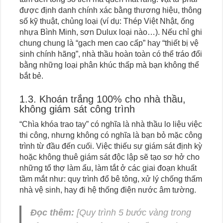
được định danh chính xác bằng thương hiệu, thông
số kỹ thuật, chủng loại (ví dụ: Thép Việt Nhật, ống
nhựa Bình Minh, sơn Dulux loại nào…). Nếu chỉ ghi
chung chung là “gạch men cao cấp” hay “thiết bị vệ
sinh chính hãng”, nhà thầu hoàn toàn có thể tráo đổi
bằng những loại phân khúc thấp mà bạn không thể
bắt bẻ.
1.3. Khoán trắng 100% cho nhà thầu,
không giám sát công trình
“Chìa khóa trao tay” có nghĩa là nhà thầu lo liệu việc
thi công, nhưng không có nghĩa là bạn bỏ mặc công
trình từ đầu đến cuối. Việc thiếu sự giám sát định kỳ
hoặc không thuê giám sát độc lập sẽ tạo sơ hở cho
những tổ thợ làm ẩu, làm tắt ở các giai đoạn khuất
tầm mắt như: quy trình đổ bê tông, xử lý chống thấm
nhà vệ sinh, hay đi hệ thống điện nước âm tường.
Đọc thêm:
[Quy trình 5 bước vàng trong