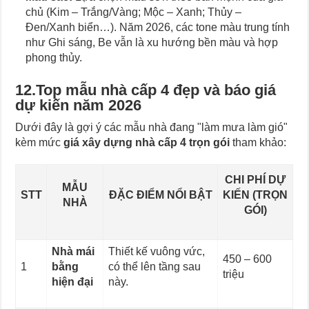
chủ (Kim – Trắng/Vàng; Mộc – Xanh; Thủy –
Đen/Xanh biển…). Năm 2026, các tone màu trung tính
như Ghi sáng, Be vẫn là xu hướng bền màu và hợp
phong thủy.
12.Top mẫu nhà cấp 4 đẹp và báo giá
dự kiến năm 2026
Dưới đây là gợi ý các mẫu nhà đang "làm mưa làm gió"
kèm mức
giá xây dựng nhà cấp 4 trọn gói
tham khảo:
CHI PHÍ DỰ
MẪU
STT
ĐẶC ĐIỂM NỔI BẬT
KIẾN (TRỌN
NHÀ
GÓI)
Nhà mái
Thiết kế vuông vức,
450 – 600
1
bằng
có thể lên tầng sau
triệu
hiện đại
này.