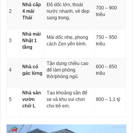
Nhà cấp
Độ dốc lớn, thoát
700 – 900
2
4 mái
nước nhanh, vẻ đẹp
triệu
Thái
sang trọng.
Nhà mái
Mái dốc nhẹ, phong
750 – 950
3
Nhật 1
cách Zen yên bình.
triệu
tầng
Tận dụng chiều cao
Nhà có
600 – 850
4
để làm phòng
gác lửng
triệu
thờ/phòng ngủ.
Nhà sân
Tạo khoảng sân để
5
vườn
xe và khu vui chơi
800 – 1.1 tỷ
chữ L
cho trẻ em.