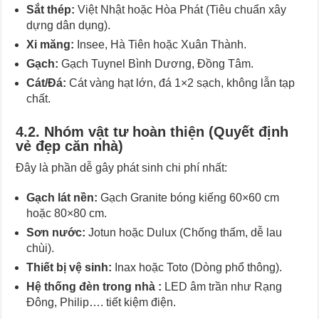
Sắt thép:
Việt Nhật hoặc Hòa Phát (Tiêu chuẩn xây
dựng dân dụng).
Xi măng:
Insee, Hà Tiên hoặc Xuân Thành.
Gạch:
Gạch Tuynel Bình Dương, Đồng Tâm.
Cát/Đá:
Cát vàng hạt lớn, đá 1×2 sạch, không lẫn tạp
chất.
4.2. Nhóm vật tư hoàn thiện (Quyết định
vẻ đẹp căn nhà)
Đây là phần dễ gây phát sinh chi phí nhất:
Gạch lát nền:
Gạch Granite bóng kiếng 60×60 cm
hoặc 80×80 cm.
Sơn nước:
Jotun hoặc Dulux (Chống thấm, dễ lau
chùi).
Thiết bị vệ sinh:
Inax hoặc Toto (Dòng phổ thông).
Hệ thống đèn trong nhà :
LED âm trần như Rạng
Đông, Philip…. tiết kiệm điện.