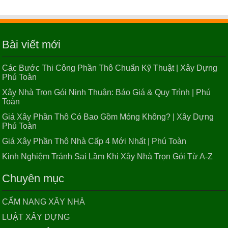
Các Bước Thi Công Phần Thô Chuẩn Kỹ Thuật | Xây
Dựng Phú Toàn
Bài viết mới
Xây Nhà Trọn Gói Ninh Thuận: Báo Giá & Quy
Các Bước Thi Công Phần Thô Chuẩn Kỹ Thuật | Xây Dựng
Trình | Phú Toàn
Phú Toàn
Xây Nhà Trọn Gói Ninh Thuận: Báo Giá & Quy Trình | Phú
Toàn
Giá Xây Phần Thô Có Bao Gồm Móng Không? | Xây
Giá Xây Phần Thô Có Bao Gồm Móng Không? | Xây Dựng
Dựng Phú Toàn
Phú Toàn
Giá Xây Phần Thô Nhà Cấp 4 Mới Nhất | Phú Toàn
Kinh Nghiệm Tránh Sai Lầm Khi Xây Nhà Trọn Gói Từ A-Z
Giá Xây Phần Thô Nhà Cấp 4 Mới Nhất | Phú Toàn
Chuyên mục
CẨM NANG XÂY NHÀ
Kinh Nghiệm Tránh Sai Lầm Khi Xây Nhà Trọn Gói
LUẬT XÂY DỰNG
Từ A-Z