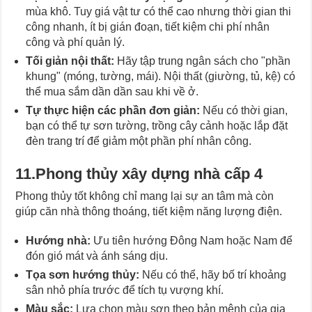
mùa khô. Tuy giá vật tư có thể cao nhưng thời gian thi
công nhanh, ít bị gián đoạn, tiết kiệm chi phí nhân
công và phí quản lý.
Tối giản nội thất:
Hãy tập trung ngân sách cho "phần
khung" (móng, tường, mái). Nội thất (giường, tủ, kệ) có
thể mua sắm dần dần sau khi về ở.
Tự thực hiện các phần đơn giản:
Nếu có thời gian,
bạn có thể tự sơn tường, trồng cây cảnh hoặc lắp đặt
đèn trang trí để giảm một phần phí nhân công.
11.Phong thủy xây dựng nhà cấp 4
Phong thủy tốt không chỉ mang lại sự an tâm mà còn
giúp căn nhà thông thoáng, tiết kiệm năng lượng điện.
Hướng nhà:
Ưu tiên hướng Đông Nam hoặc Nam để
đón gió mát và ánh sáng dịu.
Tọa sơn hướng thủy:
Nếu có thể, hãy bố trí khoảng
sân nhỏ phía trước để tích tụ vượng khí.
Màu sắc:
Lựa chọn màu sơn theo bản mệnh của gia