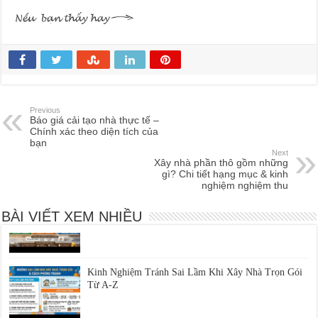
Các Bước Thi Công Phần Thô Chuẩn Kỹ Thuật | Xây Dựng Phú Toàn
Previous
Báo giá cải tạo nhà thực tế –
Chính xác theo diện tích của
Xây Nhà Trọn Gói Ninh Thuận: Báo Giá & Quy Trình | Phú Toàn
bạn
Next
Giá Xây Phần Thô Có Bao Gồm Móng Không? | Xây Dựng Phú Toàn
Xây nhà phần thô gồm những
gì? Chi tiết hạng mục & kinh
nghiệm nghiệm thu
Giá Xây Phần Thô Nhà Cấp 4 Mới Nhất | Phú Toàn
BÀI VIẾT XEM NHIỀU
Kinh Nghiệm Tránh Sai Lầm Khi Xây Nhà Trọn Gói
Từ A-Z