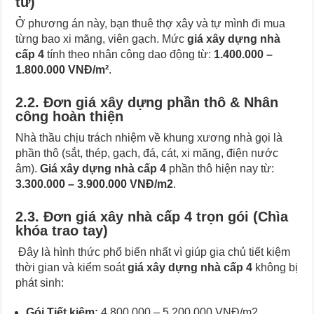
tư)
Ở phương án này, bạn thuê thợ xây và tự mình đi mua
từng bao xi măng, viên gạch. Mức
giá xây dựng nhà
cấp 4
tính theo nhân công dao động từ:
1.400.000 –
1.800.000 VNĐ/m²
.
2.2. Đơn giá xây dựng phần thô & Nhân
công hoàn thiện
Nhà thầu chịu trách nhiệm về khung xương nhà gọi là
phần thô (sắt, thép, gạch, đá, cát, xi măng, điện nước
âm).
Giá xây dựng nhà cấp 4
phần thô hiện nay từ:
3.300.000 – 3.900.000 VNĐ/m2
.
2.3. Đơn giá xây nhà cấp 4 trọn gói (Chìa
khóa trao tay)
Đây là hình thức phổ biến nhất vì giúp gia chủ tiết kiệm
thời gian và kiểm soát
giá xây dựng nhà cấp 4
không bị
phát sinh:
Gói Tiết kiệm:
4.800.000 – 5.200.000 VNĐ/m2.